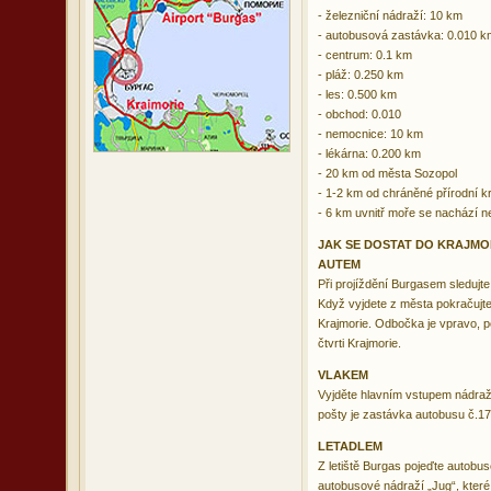
- železniční nádraží: 10 km
- autobusová zastávka: 0.010 k
- centrum: 0.1 km
- pláž: 0.250 km
- les: 0.500 km
- obchod: 0.010
- nemocnice: 10 km
- lékárna: 0.200 km
- 20 km od města Sozopol
- 1-2 km od chráněné přírodní kr
- 6 km uvnitř moře se nachází n
JAK SE DOSTAT DO KRAJMO
AUTEM
Při projíždění Burgasem sledujt
Když vyjdete z města pokračujte
Krajmorie. Odbočka je vpravo, po
čtvrti Krajmorie.
VLAKEM
Vyjděte hlavním vstupem nádraží
pošty je zastávka autobusu č.17
LETADLEM
Z letiště Burgas pojeďte autob
autobusové nádraží „Jug“, které