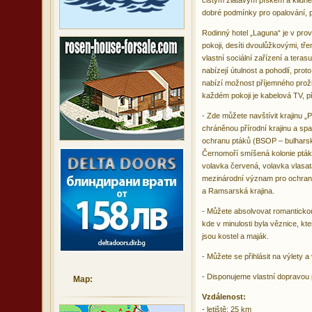
čistým zlatavým pískem a klidné
dobré podmínky pro opalování, p
Rodinný hotel „Laguna“ je v pro
pokoji, desíti dvoulůžkovými, t
vlastní sociální zařízení a tera
nabízejí útulnost a pohodlí, prot
nabízí možnost příjemného prožit
každém pokoji je kabelová TV, př
- Zde můžete navštívit krajinu „
chráněnou přírodní krajinu a sp
ochranu ptáků (BSOP – bulharsk
Černomoří smíšená kolonie ptáků
volavka červená, volavka vlasatá
mezinárodní význam pro ochranu p
a Ramsarská krajina.
- Můžete absolvovat romantickou
kde v minulosti byla věznice, k
jsou kostel a maják.
- Můžete se přihlásit na výlety 
- Disponujeme vlastní dopravou 
Map:
Vzdálenost:
- letiště: 25 km