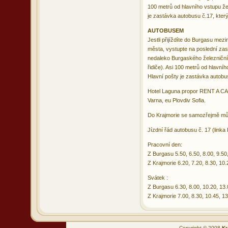
100 metrů od hlavního vstupu že
je zastávka autobusu č.17, kter
AUTOBUSEM
Jestli přijíždíte do Burgasu me
města, vystupte na poslední zas
nedaleko Burgaského železničního
řidiče). Asi 100 metrů od hlavní
Hlavní pošty je zastávka autobu
Hotel Laguna propor RENT A CAR
Varna, eu Plovdiv Sofia.
Do Krajmorie se samozřejmě můž
Jízdní řád autobusu č. 17 (linka
Pracovní den:
Z Burgasu 5.50, 6.50, 8.00, 9.50,
Z Krajmorie 6.20, 7.20, 8.30, 10.
Svátek :
Z Burgasu 6.30, 8.00, 10.20, 13.
Z Krajmorie 7.00, 8.30, 10.45, 13
Copyright © 2008
Kr