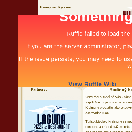
|
Български
Русский
Rodinný ho
Partners:
Velmi rádi a srdečně Vás vítáme
zajistit Váš příjemný a nezapom
Krajmorie prosadilo jako lákav
cestovního ruchu.
Turistická obec Krajmorie se na
pohodlné a krásné pláže s průz