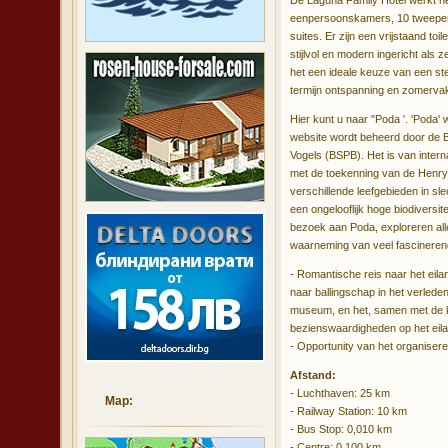
De Laguna Family Hotel werkt het
eenpersoonskamers, 10 tweepe
suites. Er zijn een vrijstaand toi
stijlvol en modern ingericht als
het een ideale keuze van een sted
termijn ontspanning en zomervak
Hier kunt u naar "Poda '. 'Poda
website wordt beheerd door de 
Vogels (BSPB). Het is van intern
met de toekenning van de Henry F
verschillende leefgebieden in sle
een ongelooflijk hoge biodiversit
bezoek aan Poda, exploreren all
waarneming van veel fascinerende
- Romantische reis naar het eil
naar ballingschap in het verled
museum, en het, samen met de k
bezienswaardigheden op het eila
- Opportunity van het organisere
Afstand:
- Luchthaven: 25 km
Map:
- Railway Station: 10 km
- Bus Stop: 0,010 km
- Centre: 0,100 km