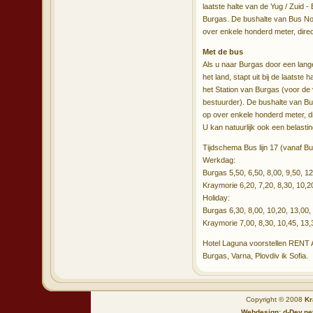
laatste halte van de Yug / Zuid - 
Burgas. De bushalte van Bus No 1
over enkele honderd meter, dire
Met de bus
Als u naar Burgas door een lange
het land, stapt uit bij de laats
het Station van Burgas (voor de
bestuurder). De bushalte van Bus
op over enkele honderd meter, d
U kan natuurlijk ook een belasti
Tijdschema Bus lijn 17 (vanaf B
Werkdag:
Burgas 5,50, 6,50, 8,00, 9,50, 12
Kraymorie 6,20, 7,20, 8,30, 10,20
Holiday:
Burgas 6,30, 8,00, 10,20, 13,00,
Kraymorie 7,00, 8,30, 10,45, 13,
Hotel Laguna voorstellen RENT A
Burgas, Varna, Plovdiv ik Sofia.
Copyright © 2008
Kr
Webdesign: d-Dev.ne