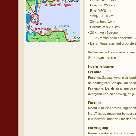
- Beach: 0,250 km
- Bos: 0,500 km
- Shop: 0,010 km
- Ziekenhuis: 10 km
- Farmacie: 0,200 km
- 20 km van Sozopol
- 1 - 2 km van de beschermde L
- De St. Anastasia, het grootste 
Wij bieden pick - up service van
24 uur van tevoren.
Hoe er te komen
Per auto
Pass via Burgas, volgt u de bord
de richting van Sozopol, en na mi
Kraymorie. De afslag is aan de r
overgaan van de snelweg, en je 
Per trein
Nadat je uit de centrale ingang v
No 17 ligt op ongeveer honderd m
bus neemt u naar de Quarter va
Per vliegtuig
Neem openbare Bus nr. 15 van de