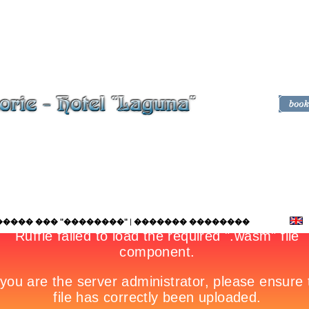
����� ��� "��������"
|
������� ��������