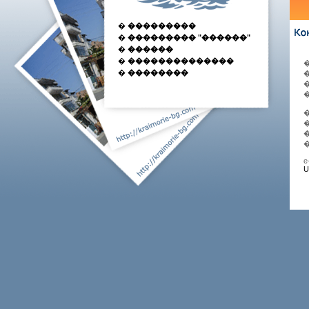
�
���������
�
��������� "������"
�
������
�
��������������
�
��������
�
�
�
�
e
U