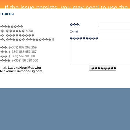
���:
��������
��. ������ 8000
E-mail:
��. ���������
���������:
��. ������ �������� 9
��. (+359) 887 262 259
��. (+359) 886 951 187
��. (+359) 56 890 500
���. (+359) 56 890 500
-mail:
LagunaHotel@abv.bg
RL:
www.Kraimorie-Bg.com